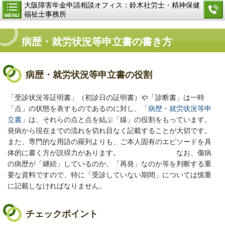
大阪障害年金申請相談オフィス：鈴木社労士・精神保健
福祉士事務所
MENU
病歴・就労状況等申立書の書き方
病歴・就労状況等申立書の役割
「受診状況等証明書」（初診日の証明書）や「診断書」は一時
「点」の状態を表すものであるのに対し、「
病歴・就労状況等申
立書
」は、それらの点と点を結ぶ「線」の役割をもっています。
発病から現在までの流れを切れ目なく記載することが大切です。
また、専門的な用語の羅列よりも、ご本人固有のエピソードを具
体的に書く方が説得力があります。 なお、傷病
の病歴が「継続」しているのか、「再発」なのか等を判断する重
要な資料ですので、特に「受診していない期間」については慎重
に記載しなければなりません。
チェックポイント