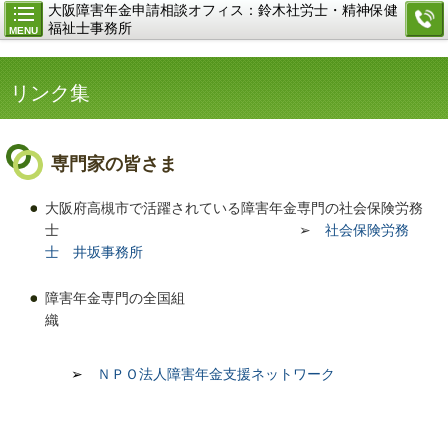
大阪障害年金申請相談オフィス：鈴木社労士・精神保健
福祉士事務所
MENU
リンク集
専門家の皆さま
大阪府高槻市で活躍されている障害年金専門の社会保険労務
士 ➢
社会保険労務
士 井坂
事務所
障害年金専門の全国組
織
➢
ＮＰＯ法人障害年金支援ネットワーク