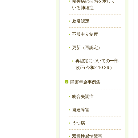
精神病の病態を示して
いる神経症
差引認定
不服申立制度
更新（再認定）
再認定についての一部
改正(令和2.10.26.)
障害年金事例集
統合失調症
発達障害
うつ病
双極性感情障害