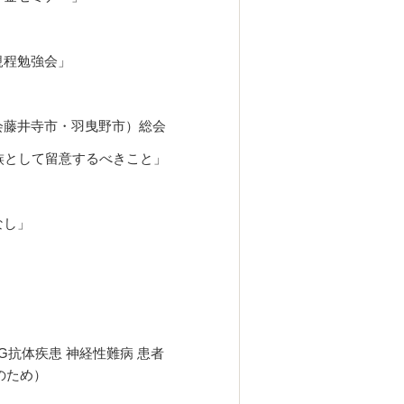
規程勉強会」
会藤井寺市・羽曳野市）総会
留意するべきこと」
なし」
 MOG抗体疾患 神経性難病 患者
ため）