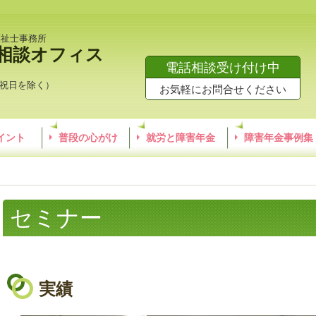
福祉士事務所
相談オフィス
電話相談受け付け中
・祝日を除く）
お気軽にお問合せください
イント
普段の心がけ
就労と障害年金
障害年金事例集
セミナー
実績