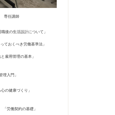
座 専任講師
退職後の生活設計について」
知っておくべき労働基準法」
法と雇用管理の基本」
務管理入門」
る心の健康づくり」
議 「労働契約の基礎」